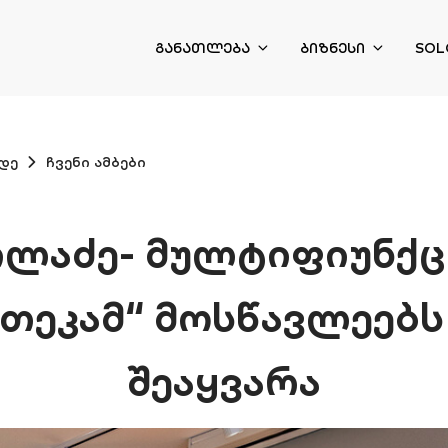
ᲒᲐᲜᲐᲗᲚᲔᲑᲐ
ᲑᲘᲖᲜᲔᲡᲘ
SOL
დე
ჩვენი ამბები
ილაძე- მულტიფიუნქც
თეკამ“ მოსწავლეებს
შეაყვარა