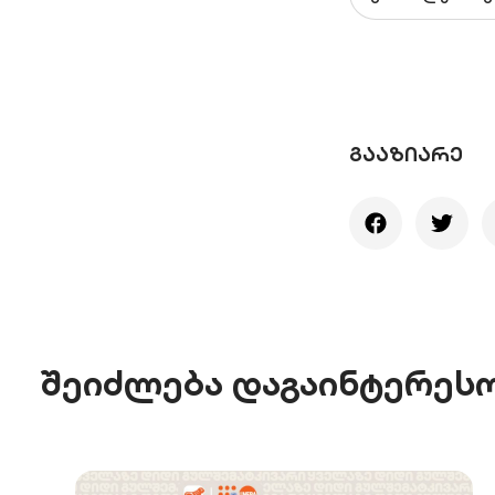
ᲒᲐᲐᲖᲘᲐᲠᲔ
შეიძლება დაგაინტერეს