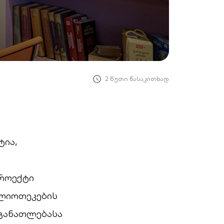
2 წუთი წასაკითხად
ტია,
როექტი
ბლიოთეკების
 განათლებასა