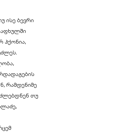
უ ისე ბევრი
 ზაფხულში
 ჰქონია,
ეძლეს.
ლობა,
არდადაგების
ნ, რამდენიმე
ვძლებდნენ თუ
ილაძე,
რცემ