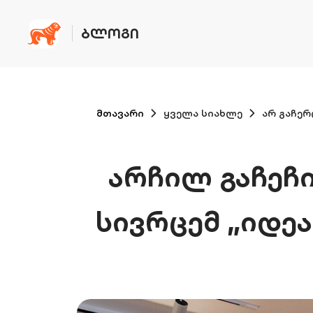
ᲑᲚᲝᲒᲘ
მთავარი
ყველა სიახლე
არ გაჩერ
არჩილ გაჩეჩ
სივრცემ „იდეა