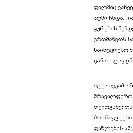
ფილმიც ვაჩვე
აღმოჩნდა. „ი
ყურების შემდ
ერთმანეთს ს
საინტერესო მ
განიხილავდნე
იდეათეკამ ა
მრავალფეროვნ
თვითგანვითა
მოსწავლეები 
ფაზლების აწყ