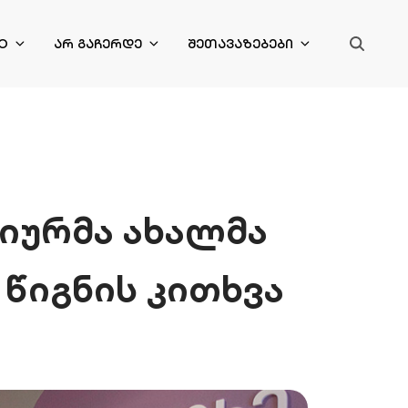
O
ᲐᲠ ᲒᲐᲩᲔᲠᲓᲔ
ᲨᲔᲗᲐᲕᲐᲖᲔᲑᲔᲑᲘ
იურმა ახალმა
 წიგნის კითხვა