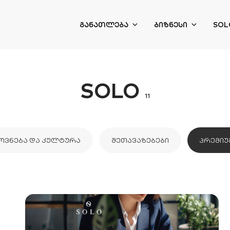
ᲒᲐᲜᲐᲗᲚᲔᲑᲐ
ᲑᲘᲖᲜᲔᲡᲘ
SOL
SOLO
11
ᲝᲕᲜᲔᲑᲐ ᲓᲐ ᲙᲣᲚᲢᲣᲠᲐ
ᲨᲔᲗᲐᲕᲐᲖᲔᲑᲔᲑᲘ
ᲞᲠᲔᲛᲘᲣ