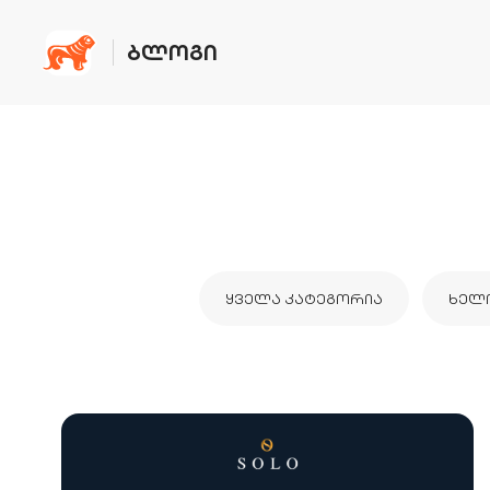
ᲑᲚᲝᲒᲘ
ᲧᲕᲔᲚᲐ ᲙᲐᲢᲔᲒᲝᲠᲘᲐ
ᲮᲔᲚ