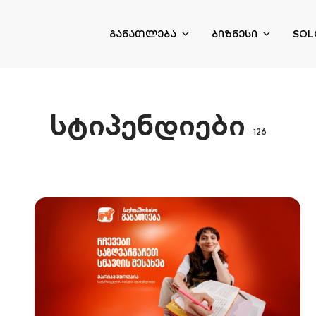
ᲒᲐᲜᲐᲗᲚᲔᲑᲐ
ᲑᲘᲖᲜᲔᲡᲘ
SOL
სტიპენდიები
126