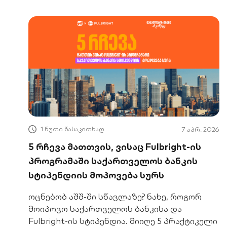
დრამატულია: მიუხედავად იმისა, რომ
ინდუსტრიების ტექნოლოგიური
ტრანსფორმაცია გარდაუვალია, ადამიანურ
რესურსსა და შემოქმედებით გონებაზე
მოთხოვნა მუდმივად იარსებებს. იმისთვის,
რომ შენი პროფესიული უნარები
თანამედროვე ბაზარზე რელევანტური
დარჩეს, ნაკლებად შემოქმედებითი საქმე AI-
ს უნდა გადააბარო, შენი ენერგია კი ისეთ
1 წუთი წასაკითხად
7 აპრ. 2026
5 რჩევა მათთვის, ვისაც Fulbright-ის
პროგრამაში საქართველოს ბანკის
სტიპენდიის მოპოვება სურს
ოცნებობ აშშ-ში სწავლაზე? ნახე, როგორ
მოიპოვო საქართველოს ბანკისა და
Fulbright-ის სტიპენდია. მიიღე 5 პრაქტიკული