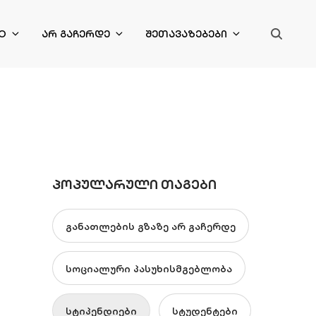
O
ᲐᲠ ᲒᲐᲩᲔᲠᲓᲔ
ᲨᲔᲗᲐᲕᲐᲖᲔᲑᲔᲑᲘ
ᲞᲝᲞᲣᲚᲐᲠᲣᲚᲘ ᲗᲐᲒᲔᲑᲘ
განათლების გზაზე არ გაჩერდე
სოციალური პასუხისმგებლობა
სტიპენდიები
სტუდენტები