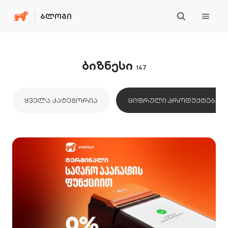
ᲑᲚᲝᲒᲘ
ბიზნესი
147
ᲧᲕᲔᲚᲐ ᲙᲐᲢᲔᲒᲝᲠᲘᲐ
ᲪᲘᲤᲠᲣᲚᲘ ᲞᲠᲝᲓᲣᲥᲢᲔᲑᲘ