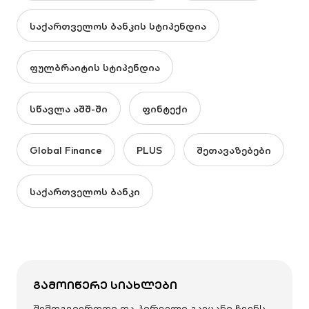
საქართველოს ბანკის სტიპენდია
ფულბრაიტის სტიპენდია
სწავლა აშშ-ში
ფინტექი
Global Finance
PLUS
შეთავაზებები
საქართველოს ბანკი
ᲒᲐᲛᲝᲘᲬᲔᲠᲔ ᲡᲘᲐᲮᲚᲔᲑᲘ
შემოგვიერთდი და პირველი გაეცანი ჩვენს