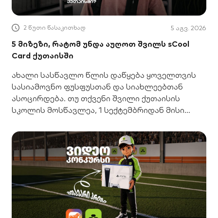
2 წუთი წასაკითხად
5 აგვ. 2026
5 მიზეზი, რატომ უნდა აუღოთ შვილს sCool
Card ქუთაისში
ახალი სასწავლო წლის დაწყება ყოველთვის
სასიამოვნო ფუსფუსთან და სიახლეებთან
ასოცირდება. თუ თქვენი შვილი ქუთაისის
სკოლის მოსწავლეა, 1 სექტემბრიდან მისი
ყოველდღიურობა ბევრად გამარტივდება,
რადგან მუნიციპალური ტრანსპორტით
სარგებლობას უკვე პირდაპირ sCool Card-ით
უფასოდ შეძლებს.&nbsp; sCool Card ჯიბის
ფულის მართვის საუკეთესო ინსტრუმენტია. ის
ბავშვს დამოუკიდებლობას აჩვევს, თქვენ კი
სიმშვიდეს განიჭებთ, რადგან ზუსტად იცით,
სად და რაში იხარჯება გამოყოფილი