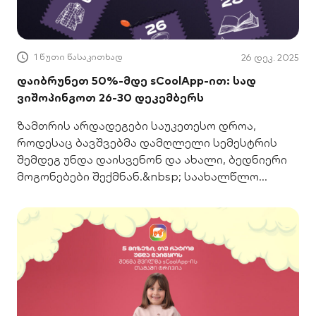
1 წუთი წასაკითხად
26 დეკ. 2025
დაიბრუნეთ 50%-მდე sCoolApp-ით: სად
ვიშოპინგოთ 26-30 დეკემბერს
ზამთრის არდადეგები საუკეთესო დროა,
როდესაც ბავშვებმა დამღლელი სემესტრის
შემდეგ უნდა დაისვენონ და ახალი, ბედნიერი
მოგონებები შექმნან.&nbsp; საახალწლო
არდადეგებზე პასუხისმგებლობას წელს sCool
Card იღებს! sCoolApp-ში ჩვენს პარტნიორებთან
ერთად საუკეთესო შეთავაზებები მოვამზადეთ
ბავშვებისთვის. 📢 გაითვალისწინეთ:
თითოეული შეთავაზება მოქმედებს მხოლოდ
მითითებულ პერიოდში და ქეშბექის მისაღებად
აუცილებელია მისი წინასწარ გააქტიურება
sCoolApp-ში. ახალი თავგადასავლებისთვის