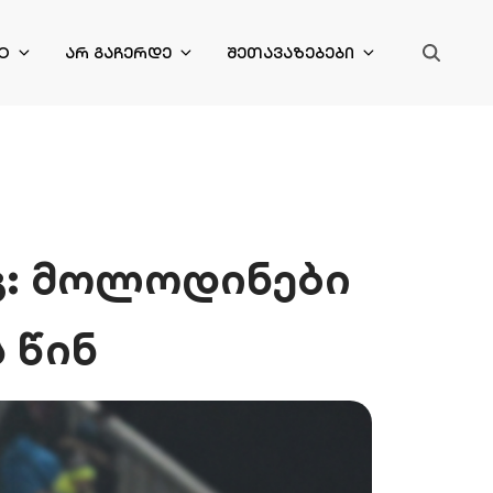
O
ᲐᲠ ᲒᲐᲩᲔᲠᲓᲔ
ᲨᲔᲗᲐᲕᲐᲖᲔᲑᲔᲑᲘ
გ: მოლოდინები
 წინ