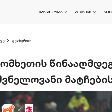
ᲒᲐᲜᲐᲗᲚᲔᲑᲐ
ᲑᲘᲖᲜᲔᲡᲘ
SOL
დე
ფეხბურთი
ომხეთის წინააღმდე
შვნელოვანი მატჩების