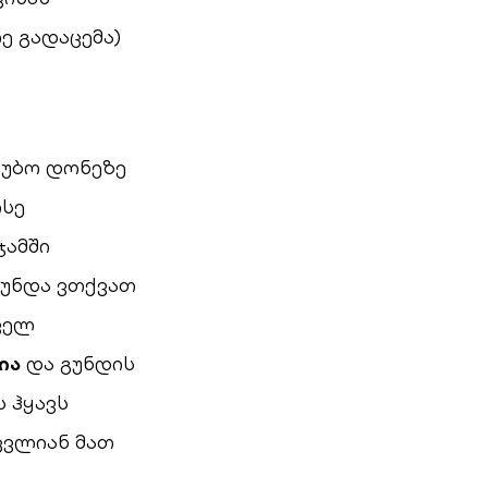
ე გადაცემა)
ლუბო დონეზე
ისე
ჯამში
 უნდა ვთქვათ
ველ
ია
და გუნდის
ს ჰყავს
ცვლიან მათ