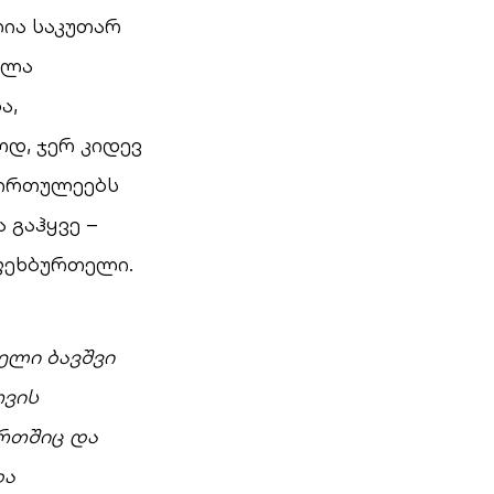
ლია საკუთარ
ელა
ა,
ოდ, ჯერ კიდევ
სირთულეებს
 გაჰყვე –
 ფეხბურთელი.
ელი ბავშვი
თვის
რთშიც და
და