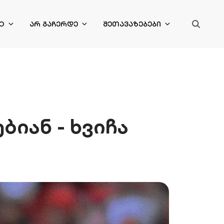
O
ᲐᲠ ᲒᲐᲩᲔᲠᲓᲔ
ᲨᲔᲗᲐᲕᲐᲖᲔᲑᲔᲑᲘ
იან - ხვიჩა