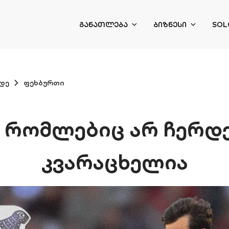
ᲒᲐᲜᲐᲗᲚᲔᲑᲐ
ᲑᲘᲖᲜᲔᲡᲘ
SOL
დე
ფეხბურთი
, რომლებიც არ ჩერდებ
კვარაცხელია