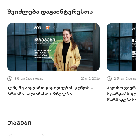
შეიძლება დაგაინტერესოს
3 წუთი წასაკითხად
29 ივნ. 2026
2 წუთი წასაკ
ჯერ, ნუ აიყვანთ გაყიდვების გუნდს –
პედრო ვიერა
ბრიანა სალინასის რჩევები
სტარტაპს 
წარმატების
ᲗᲐᲒᲔᲑᲘ