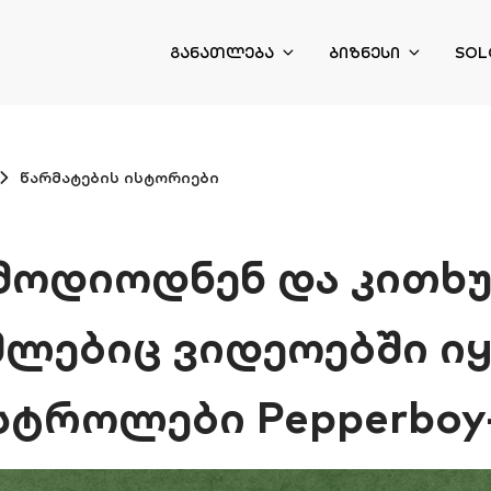
ᲒᲐᲜᲐᲗᲚᲔᲑᲐ
ᲑᲘᲖᲜᲔᲡᲘ
SOL
წარმატების ისტორიები
 მოდიოდნენ და კითხ
მლებიც ვიდეოებში იყო
სტროლები Pepperboy