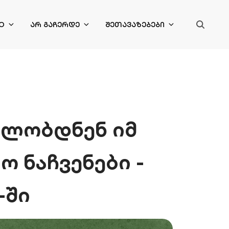
O
ᲐᲠ ᲒᲐᲩᲔᲠᲓᲔ
ᲨᲔᲗᲐᲕᲐᲖᲔᲑᲔᲑᲘ
ულობდნენ იმ
 ნაჩვენები -
-ში