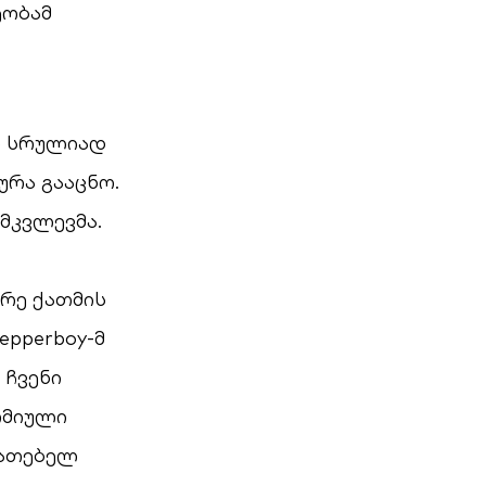
ეობამ
ქს სრულიად
რა გააცნო.
მკვლევმა.
არე ქათმის
epperboy-მ
 ჩვენი
ომიული
იათებელ