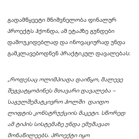
გადამწყვეტი მნიშვნელობა ფინალურ
პროექტს ჰქონდა, ამ ეტაპზე გუნდები
დამოუკიდებლად და ინოვაციურად უნდა
გამკლავებოდნენ პრაქტიკულ დავალებას:
„
როდესაც
ოლიმპიადა
დაიწყო
,
მალევე
შეგვატყობინეს
მთავარი
დავალება
–
საგულშემატკივრო
ჰოლში
დაიდო
ლიფტის
კონსტრუქცი
ის
მაკეტი
.
სწორედ
ამ
ტიპის
სისტემაზე
უნდა
ემუშავათ
მონაწილეებს
.
პროექტი
იყო