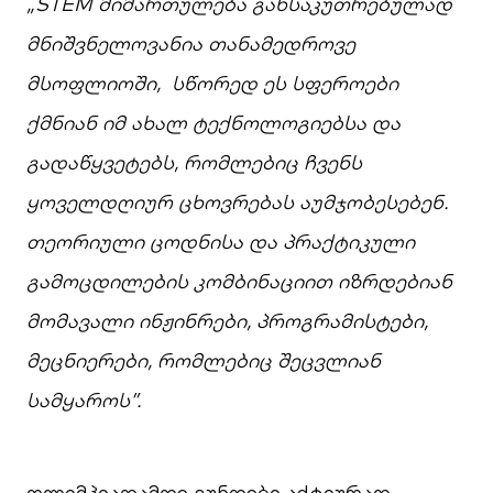
„
STEM
მიმართულება
განსაკუთრებულად
მნიშვნელოვანია
თანამედროვე
მსოფლიოში
,
სწორედ
ეს
სფეროები
ქმნიან
იმ
ახალ
ტექნოლოგიებსა
და
გადაწყვეტებს
,
რომლებიც
ჩვენს
ყოველდღიურ
ცხოვრებას
აუმჯობესებენ
.
თეორიული
ცოდნისა
და
პრაქტიკული
გამოცდილების
კომბინაციით
იზრდებიან
მომავალი
ინჟინრები
,
პროგრამისტები
,
მეცნიერები
,
რომლებიც
შეცვლიან
სამყაროს
”.
ოლიმპიადამდე გუნდები აქტიურად