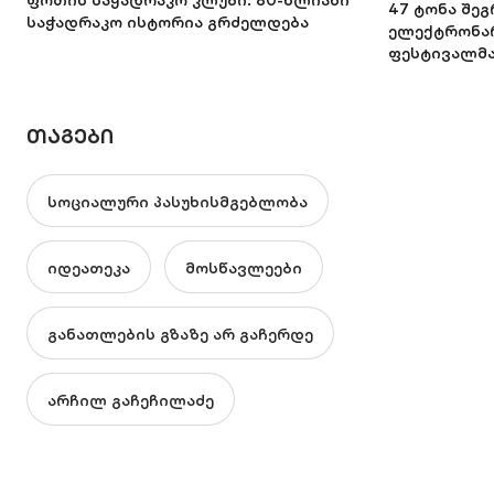
ფოთის საჭადრაკო კლუბი: 80-წლიანი
47 ტონა შე
საჭადრაკო ისტორია გრძელდება
ელექტრონარ
ფესტივალმ
ᲗᲐᲒᲔᲑᲘ
სოციალური პასუხისმგებლობა
იდეათეკა
მოსწავლეები
განათლების გზაზე არ გაჩერდე
არჩილ გაჩეჩილაძე