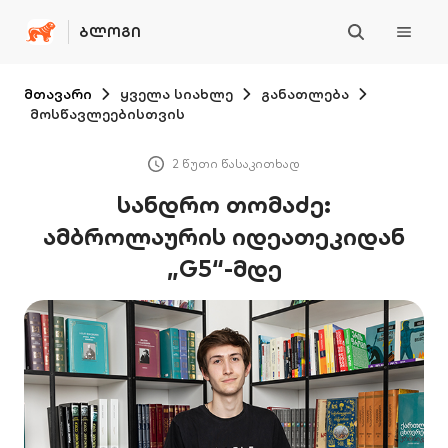
ᲑᲚᲝᲒᲘ
მთავარი
ყველა სიახლე
განათლება
მოსწავლეებისთვის
2 წუთი წასაკითხად
სანდრო თომაძე:
ამბროლაურის იდეათეკიდან
„G5“-მდე