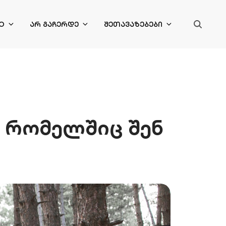
O
ᲐᲠ ᲒᲐᲩᲔᲠᲓᲔ
ᲨᲔᲗᲐᲕᲐᲖᲔᲑᲔᲑᲘ
, რომელშიც შენ