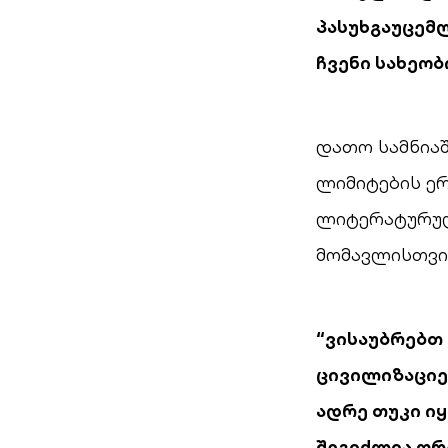
პასუხგაუცემლ
ჩვენი სახეობ
დათო სამნიაშ
ლიმიტების ერ
ლიტერატურულ
მომავლისთვი
“
ვისაუბრებთ 
ცივილიზაციე
ადრე თუკი ი
შეგიძლია ფრ