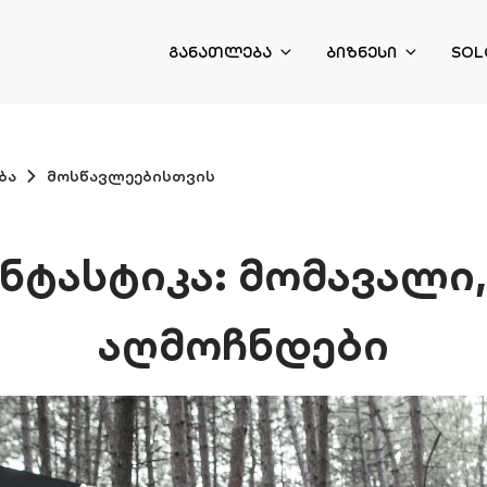
ᲒᲐᲜᲐᲗᲚᲔᲑᲐ
ᲑᲘᲖᲜᲔᲡᲘ
SOL
ბა
მოსწავლეებისთვის
ნტასტიკა: მომავალი
აღმოჩნდები