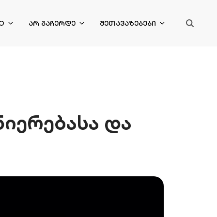
O
ᲐᲠ ᲒᲐᲩᲔᲠᲓᲔ
ᲨᲔᲗᲐᲕᲐᲖᲔᲑᲔᲑᲘ
ნიერებასა და