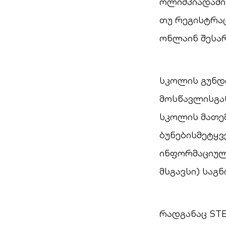
ოლიმპიადაში 
თუ რეგისტრა
ონლაინ შესარ
სკოლის გუნდი
მოსწავლისგან
სკოლის მათემ
ბუნებისმეტყვ
ინფორმაციული
მსგავსი) საგ
რადგანაც ST