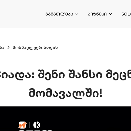
ᲒᲐᲜᲐᲗᲚᲔᲑᲐ
ᲑᲘᲖᲜᲔᲡᲘ
SOL
ბა
მოსწავლეებისთვის
ადა: შენი შანსი მეც
მომავალში!