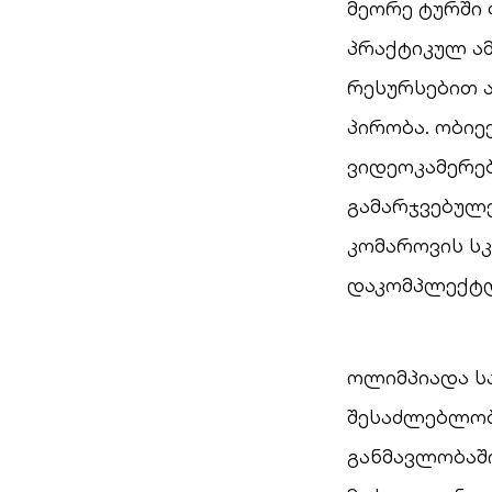
მეორე ტურში 
პრაქტიკულ ამ
რესურსებით 
პირობა. ობი
ვიდეოკამერებ
გამარჯვებულ
კომაროვის ს
დაკომპლექტდ
ოლიმპიადა ს
შესაძლებლობ
განმავლობაშ