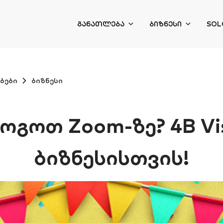
ᲒᲐᲜᲐᲗᲚᲔᲑᲐ
ᲑᲘᲖᲜᲔᲡᲘ
SOL
ბები
ბიზნესი
გოთ Zoom-ზე? 4B Vis
ბიზნესისთვის!