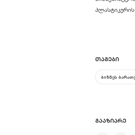
პლასტიკურის 
ᲗᲐᲒᲔᲑᲘ
ბიზნეს ბარათ
ᲒᲐᲐᲖᲘᲐᲠᲔ