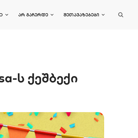
O
ᲐᲠ ᲒᲐᲩᲔᲠᲓᲔ
ᲨᲔᲗᲐᲕᲐᲖᲔᲑᲔᲑᲘ
a-ს ქეშბექი