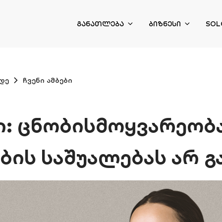
ᲒᲐᲜᲐᲗᲚᲔᲑᲐ
ᲑᲘᲖᲜᲔᲡᲘ
SOL
დე
ჩვენი ამბები
ნი: ცნობისმოყვარეობ
ბის საშუალებას არ 