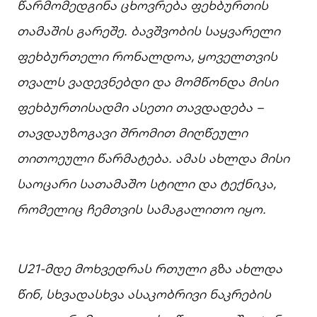
წარმომედგინა
ცხოვრება
ფეხბურთის
თამაშის
გარეშე.
ბავშვობის
საყვარელი
ფეხბურთელი
რონალდოა,
ყოველთვის
თვალს
ვადევნებდი
და
მომწონდა
მისი
ფეხბურთისადმი
ასეთი
თავდადება –
თავდაუზოგავი
შრომით
მიღწეული
თითოეული
წარმატება.
ამას
ახლდა
მისი
საოცარი
სათამაშო
სტილი
და
ტექნიკა,
რომელიც
ჩემთვის
სამაგ
ა
ლითო
იყო.
U21-
მდე
მოხვედრას
რთული
გზა
ახლდა
წინ,
სხვადასხვა
ასაკობრივი
ნაკრების