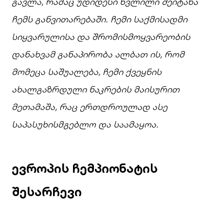
გავლა,
რამაც
უდიდესი
წვლილი
შეიტანა
ჩემს
განვითარებაში.
ჩემი
საქმისადმი
სიყვარულისა
და
შრომისმოყვარეობის
დანახვამ
განაპირობა
ალბათ
ის,
რომ
მომეცა
საშუალება,
ჩემი
ქვეყნის
ახალგაზრდული
ნაკრების
მაისურით
მეთამაშა,
რაც
ერთდროულად
ასე
საპასუხისმგებლო
და
საამაყოა.
ევროპის ჩემპიონატის
შესარჩევი