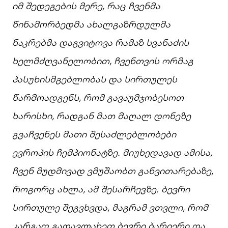
იმ
შედეგების
მერე,
რაც
ჩვენმა
წინამორბედმა
ახალგაზრდულმა
ნაკრებმა
დაგვიტოვა
რამაზ
სვანაძის
ხელმძღვანელობით,
ჩვენთვის
ორმაგ
პასუხისმგებლობას
და
სირთულეს
წარმოადგენს,
რომ
გავაუმჯობესოთ
ხარისხი,
რადგან
მათ
მაღალ
დონეზე
გვაჩვენეს
მათი
შესაძლებლობები
ევროპის
ჩემპიონატზე.
მიუხედავად
ამისა,
ჩვენ
მუდმივად
ვმუშაობთ
განვითარებაზე,
როგორც
ახლა,
ამ
შესარჩევზე.
ბევრი
სირთულე
შეგვხვდა,
მაგრამ
ვთვლი,
რომ
კარგად
გადავლახეთ
ბევრი
ბარიერი
და