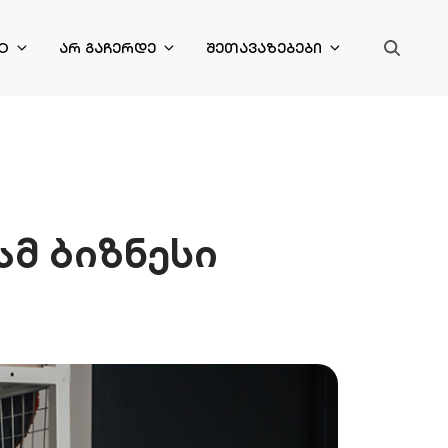
O
ᲐᲠ ᲒᲐᲩᲔᲠᲓᲔ
ᲨᲔᲗᲐᲕᲐᲖᲔᲑᲔᲑᲘ
მ ბიზნესი