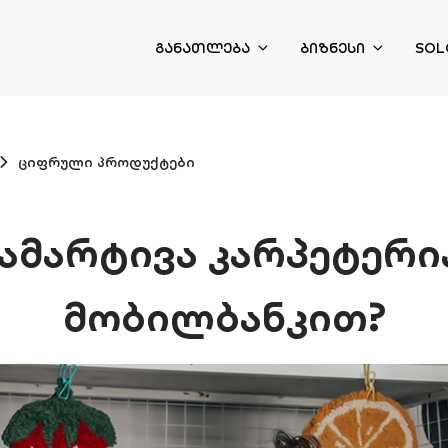
ᲒᲐᲜᲐᲗᲚᲔᲑᲐ
ᲑᲘᲖᲜᲔᲡᲘ
SOL
ციფრული პროდუქტები
ამარტივა კარპეტერია
მობილბანკით?