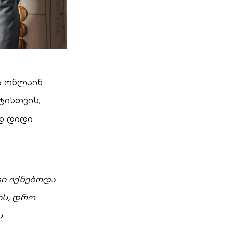
ა ონლაინ
ტისთვის,
დ დიდი
ი იქნებოდა
ის, დრო
ს