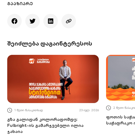
ᲒᲐᲐᲖᲘᲐᲠᲔ
შეიძლება დაგაინტერესოს
2 წუთი წასაკ
1 წუთი წასაკითხად
23 ივლ. 2026
ფოთის საჭა
გზა გალიდან კოლორადომდე:
საჭადრაკო 
Fulbright-ის გამარჯვებული ილია
ჯახაია