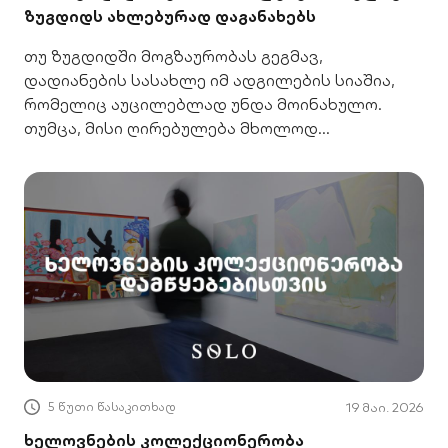
ზუგდიდს ახლებურად დაგანახებს
თუ ზუგდიდში მოგზაურობას გეგმავ,
დადიანების სასახლე იმ ადგილების სიაშია,
რომელიც აუცილებლად უნდა მოინახულო.
თუმცა, მისი ღირებულება მხოლოდ
გამორჩეული არქიტექტურით არ განისაზღვრება
– ამ კედლებში ინახება ისტორიები,
რომლებმაც ის განათლებისა და კულტურის
ცენტრად აქცია. ამიტომ, გიორგი მოსიძესთან
ერთად, სამ ნაკლებად ცნობილ ამბავს
მოგიყვებით, რომელიც სასახლის
მემკვიდრეობას სულ სხვა თვალით
დაგანახებს. 1. ევროპასთან დიალოგი
სამეგრელოდან სასახლის ისტორიული
5 წუთი წასაკითხად
19 მაი. 2026
ხელოვნების კოლექციონერობა