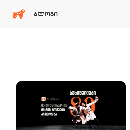
ᲑᲚᲝᲒᲘ