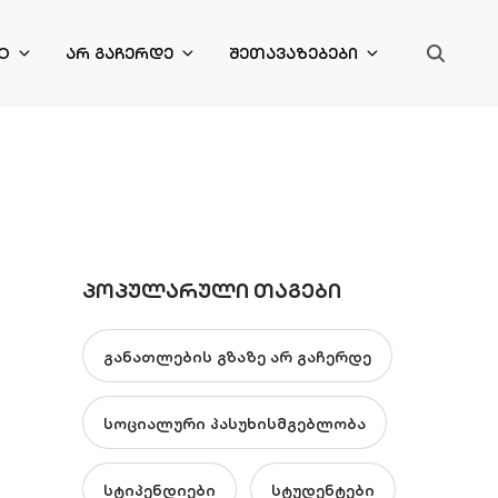
O
ᲐᲠ ᲒᲐᲩᲔᲠᲓᲔ
ᲨᲔᲗᲐᲕᲐᲖᲔᲑᲔᲑᲘ
ᲞᲝᲞᲣᲚᲐᲠᲣᲚᲘ ᲗᲐᲒᲔᲑᲘ
განათლების გზაზე არ გაჩერდე
სოციალური პასუხისმგებლობა
სტიპენდიები
სტუდენტები