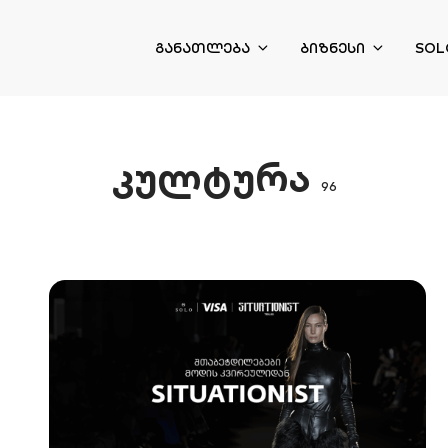
ᲒᲐᲜᲐᲗᲚᲔᲑᲐ
ᲑᲘᲖᲜᲔᲡᲘ
SOL
კულტურა
96