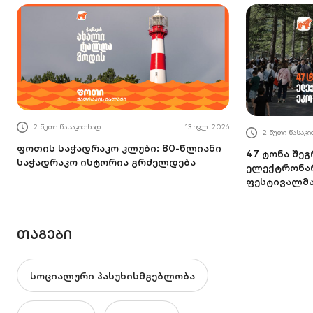
2 წუთი წასაკითხად
13 ივლ. 2026
2 წუთი წასაკ
ფოთის საჭადრაკო კლუბი: 80-წლიანი
47 ტონა შე
საჭადრაკო ისტორია გრძელდება
ელექტრონარ
ფესტივალმ
ᲗᲐᲒᲔᲑᲘ
სოციალური პასუხისმგებლობა