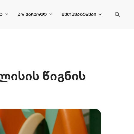
O
ᲐᲠ ᲒᲐᲩᲔᲠᲓᲔ
ᲨᲔᲗᲐᲕᲐᲖᲔᲑᲔᲑᲘ
ილისის წიგნის