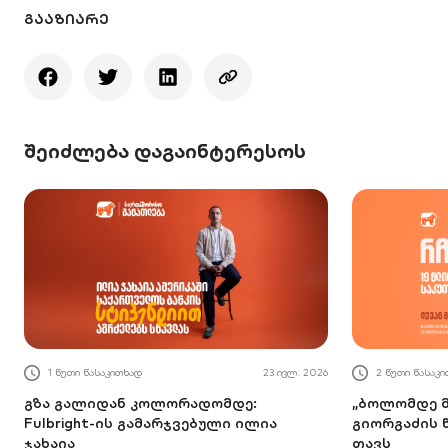
ᲒᲐᲐᲖᲘᲐᲠᲔ
შეიძლება დაგაინტერესოს
1 წუთი წასაკითხად
23 ივლ. 2026
2 წუთი წასაკ
გზა გალიდან კოლორადომდე:
„ბოლომდე მ
Fulbright-ის გამარჯვებული ილია
გიორგაძის 
ჯახაია
თავს