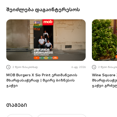
შეიძლება დაგაინტერესოს
2 წუთი წასაკითხად
6 აგვ. 2026
2 წუთი წასაკ
MOB Burgers X Sio Print ერთმანეთის
Wine Square
მხარდასაჭერად | მცირე ბიზნესის
მხარდასაჭე
ჯაჭვი
ჯაჭვი გრძე
ᲗᲐᲒᲔᲑᲘ