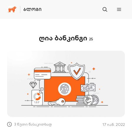
ᲑᲚᲝᲒᲘ
ღია ბანკინგი
25
3 წუთი წასაკითხად
17 იან. 2022