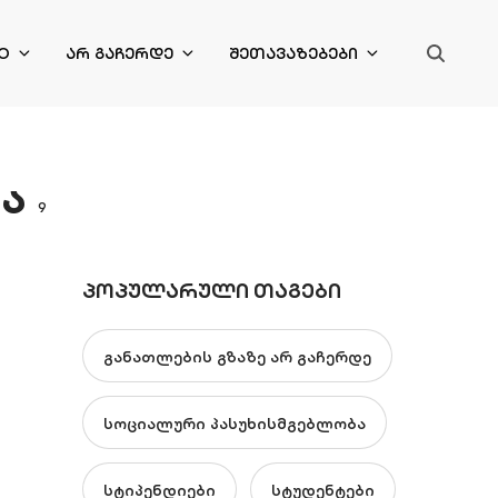
O
ᲐᲠ ᲒᲐᲩᲔᲠᲓᲔ
ᲨᲔᲗᲐᲕᲐᲖᲔᲑᲔᲑᲘ
ა
9
ᲞᲝᲞᲣᲚᲐᲠᲣᲚᲘ ᲗᲐᲒᲔᲑᲘ
განათლების გზაზე არ გაჩერდე
სოციალური პასუხისმგებლობა
სტიპენდიები
სტუდენტები