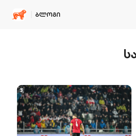
ᲑᲚᲝᲒᲘ
ს