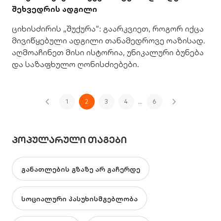
შეხვედრის ადგილი
ციხისძირის „შუქურა“: გაარკვიეთ, როგორ იქცა
მივიწყებული ადგილი თანამედროვე ოაზისად.
აღმოაჩინეთ მისი ისტორია, უნიკალური ბუნება
და საზაფხულო ღონისძიებები.
1
2
3
4
…
6
ᲞᲝᲞᲣᲚᲐᲠᲣᲚᲘ ᲗᲐᲒᲔᲑᲘ
განათლების გზაზე არ გაჩერდე
სოციალური პასუხისმგებლობა