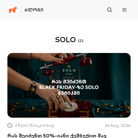
ᲑᲚᲝᲒᲘ
SOLO
123
3 წუთი წასაკითხად
26 ნოე. 2024
რას შეიძენთ 50%-იანი ქეშბექით შავ