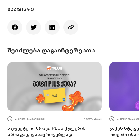
ᲒᲐᲐᲖᲘᲐᲠᲔ
შეიძლება დაგაინტერესოს
2 წუთი წასაკითხად
7 ივლ. 2026
2 წუთი წასაკ
5 ეფექტური ხრიკი PLUS ქულების
გაქვს სტუდე
სწრაფად დასაგროვებლად
როგორ ისა