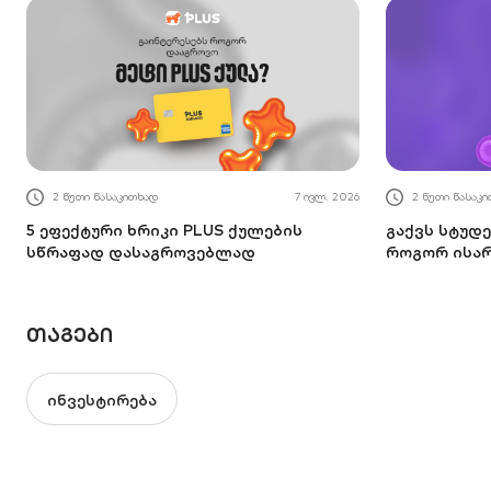
2 წუთი წასაკითხად
7 ივლ. 2026
2 წუთი წასაკ
5 ეფექტური ხრიკი PLUS ქულების
გაქვს სტუდე
სწრაფად დასაგროვებლად
როგორ ისა
ᲗᲐᲒᲔᲑᲘ
ინვესტირება