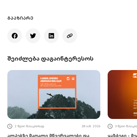
ᲒᲐᲐᲖᲘᲐᲠᲔ
შეიძლება დაგაინტერესოს
2 წუთი წასაკითხად
28 იან. 2026
3 წუთი წასაკ
ალპებზე მაღალი მწვერვალები და
ყაზბეგი - მ