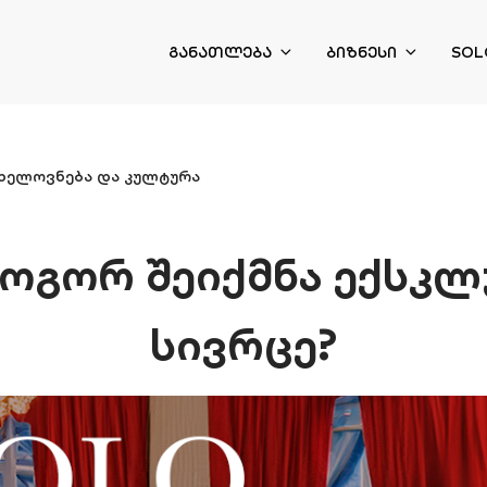
ᲒᲐᲜᲐᲗᲚᲔᲑᲐ
ᲑᲘᲖᲜᲔᲡᲘ
SOL
ხელოვნება და კულტურა
როგორ შეიქმნა ექსკლ
სივრცე?