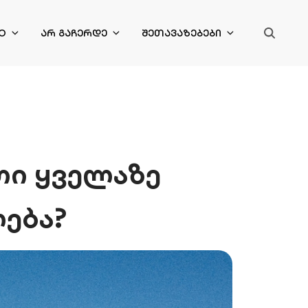
O
ᲐᲠ ᲒᲐᲩᲔᲠᲓᲔ
ᲨᲔᲗᲐᲕᲐᲖᲔᲑᲔᲑᲘ
თი ყველაზე
ება?