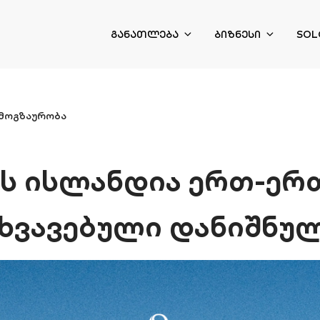
ᲒᲐᲜᲐᲗᲚᲔᲑᲐ
ᲑᲘᲖᲜᲔᲡᲘ
SOL
მოგზაურობა
ს ისლანდია ერთ-ერ
სხვავებული დანიშნულ