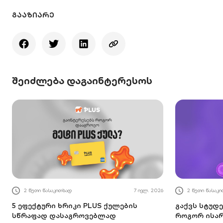
ᲒᲐᲐᲖᲘᲐᲠᲔ
შეიძლება დაგაინტერესოს
2 წუთი წასაკითხად
7 ივლ. 2026
2 წუთი წასაკ
5 ეფექტური ხრიკი PLUS ქულების
გაქვს სტუდე
სწრაფად დასაგროვებლად
როგორ ისა