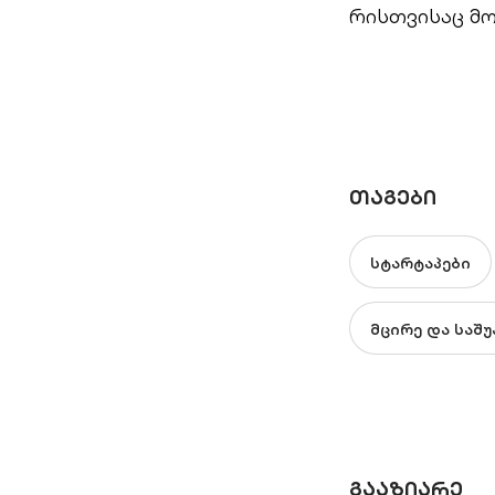
რისთვისაც მო
ᲗᲐᲒᲔᲑᲘ
სტარტაპები
მცირე და საშ
ᲒᲐᲐᲖᲘᲐᲠᲔ