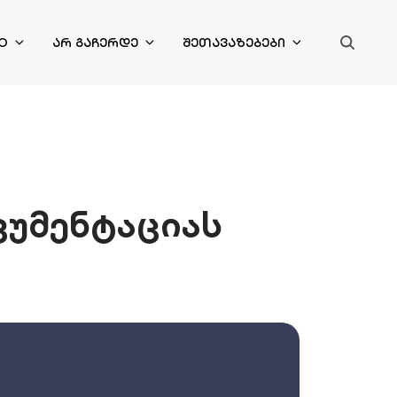
O
ᲐᲠ ᲒᲐᲩᲔᲠᲓᲔ
ᲨᲔᲗᲐᲕᲐᲖᲔᲑᲔᲑᲘ
კუმენტაციას