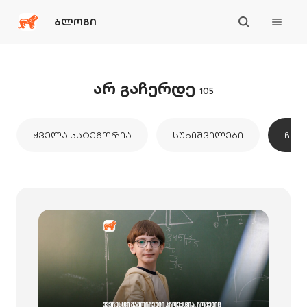
ᲑᲚᲝᲒᲘ
არ გაჩერდე
105
ᲧᲕᲔᲚᲐ ᲙᲐᲢᲔᲒᲝᲠᲘᲐ
ᲡᲣᲮᲘᲨᲕᲘᲚᲔᲑᲘ
ᲩᲕᲔᲜ