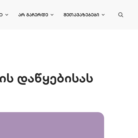
O
ᲐᲠ ᲒᲐᲩᲔᲠᲓᲔ
ᲨᲔᲗᲐᲕᲐᲖᲔᲑᲔᲑᲘ
ის დაწყებისას