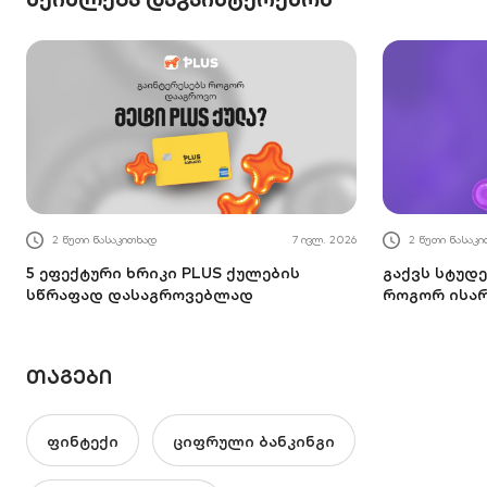
2 წუთი წასაკითხად
7 ივლ. 2026
2 წუთი წასაკ
5 ეფექტური ხრიკი PLUS ქულების
გაქვს სტუდე
სწრაფად დასაგროვებლად
როგორ ისა
ᲗᲐᲒᲔᲑᲘ
ფინტექი
ციფრული ბანკინგი