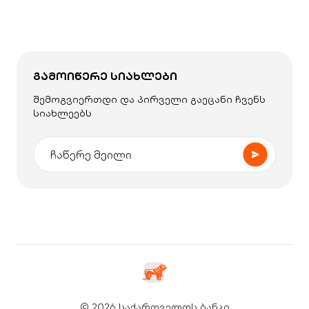
ᲒᲐᲛᲝᲘᲬᲔᲠᲔ ᲡᲘᲐᲮᲚᲔᲑᲘ
შემოგვიერთდი და პირველი გაეცანი ჩვენს
სიახლეებს
© 2026 საქართველოს ბანკი