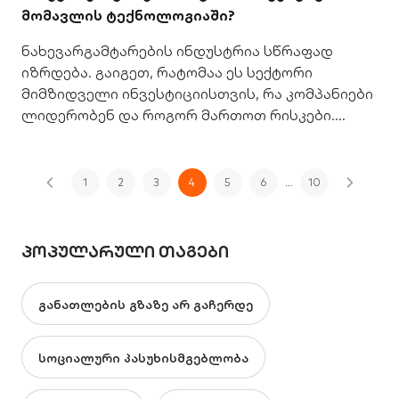
მომავლის ტექნოლოგიაში?
ნახევარგამტარების ინდუსტრია სწრაფად
იზრდება. გაიგეთ, რატომაა ეს სექტორი
მიმზიდველი ინვესტიციისთვის, რა კომპანიები
ლიდერობენ და როგორ მართოთ რისკები.
შეიტყვეთ მეტი.
1
2
3
4
5
6
…
10
ᲞᲝᲞᲣᲚᲐᲠᲣᲚᲘ ᲗᲐᲒᲔᲑᲘ
განათლების გზაზე არ გაჩერდე
სოციალური პასუხისმგებლობა