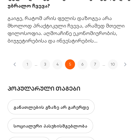
უბრალო ჩვევა?
გაიგე, რატომ არის ფულის დაზოგვა არა
მხოლოდ პრაქტიკული ჩვევა, არამედ მთელი
ფილოსოფია. აღმოაჩინე ეკონომიურობის,
ბიუჯეტირებისა და ინვესტირების
საიდუმლოებები.
1
…
3
4
5
6
7
…
10
ᲞᲝᲞᲣᲚᲐᲠᲣᲚᲘ ᲗᲐᲒᲔᲑᲘ
განათლების გზაზე არ გაჩერდე
სოციალური პასუხისმგებლობა