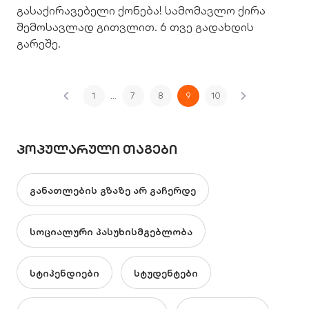
გასაქირავებელი ქონება! სამომავლო ქირა
შემოსავლად გითვლით. 6 თვე გადახდის
გარეშე.
1
…
7
8
9
10
ᲞᲝᲞᲣᲚᲐᲠᲣᲚᲘ ᲗᲐᲒᲔᲑᲘ
განათლების გზაზე არ გაჩერდე
სოციალური პასუხისმგებლობა
სტიპენდიები
სტუდენტები