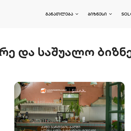
ᲒᲐᲜᲐᲗᲚᲔᲑᲐ
ᲑᲘᲖᲜᲔᲡᲘ
SOL
რე და საშუალო ბიზნ