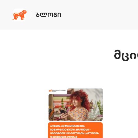
ᲑᲚᲝᲒᲘ
მცი