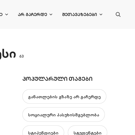
O
ᲐᲠ ᲒᲐᲩᲔᲠᲓᲔ
ᲨᲔᲗᲐᲕᲐᲖᲔᲑᲔᲑᲘ
ესი
63
ᲞᲝᲞᲣᲚᲐᲠᲣᲚᲘ ᲗᲐᲒᲔᲑᲘ
განათლების გზაზე არ გაჩერდე
სოციალური პასუხისმგებლობა
სტიპენდიები
სტუდენტები