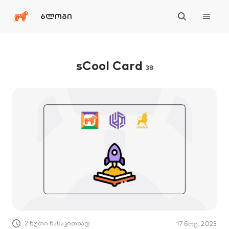
ᲑᲚᲝᲒᲘ
sCool Card
38
2 წუთი წასაკითხად
17 ნოე. 2023