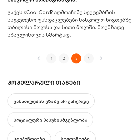
გაქვს sCool Card? აღმოაჩინე სექტემბრის
საუკეთესო ფასდაკლებები სასკოლო ნივთებზე
თბილისი მოლსა და სითი მოლში. მოემზადე
სწავლისთვის სმარტად!
1
2
3
4
ᲞᲝᲞᲣᲚᲐᲠᲣᲚᲘ ᲗᲐᲒᲔᲑᲘ
განათლების გზაზე არ გაჩერდე
სოციალური პასუხისმგებლობა
სტიპენდიები
სტუდენტები