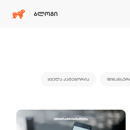
ᲑᲚᲝᲒᲘ
ᲧᲕᲔᲚᲐ ᲙᲐᲢᲔᲒᲝᲠᲘᲐ
ᲤᲘᲜᲐᲜᲡᲣᲠ