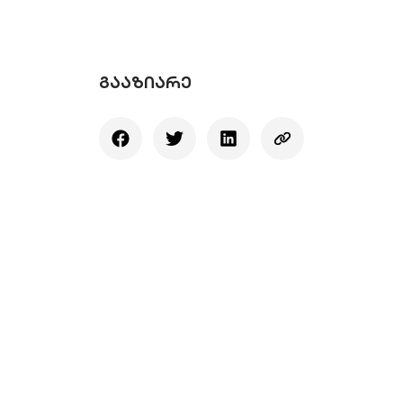
ᲒᲐᲐᲖᲘᲐᲠᲔ