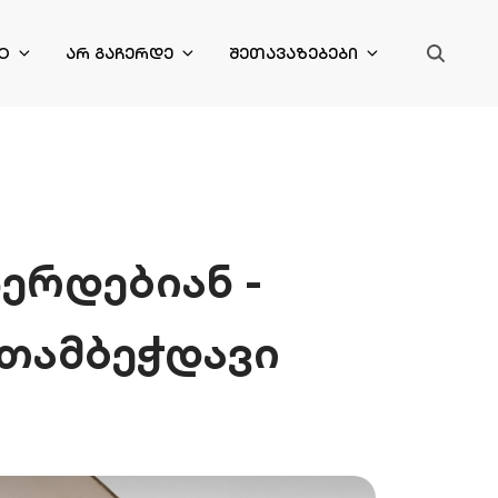
O
ᲐᲠ ᲒᲐᲩᲔᲠᲓᲔ
ᲨᲔᲗᲐᲕᲐᲖᲔᲑᲔᲑᲘ
ერდებიან -
შთამბეჭდავი