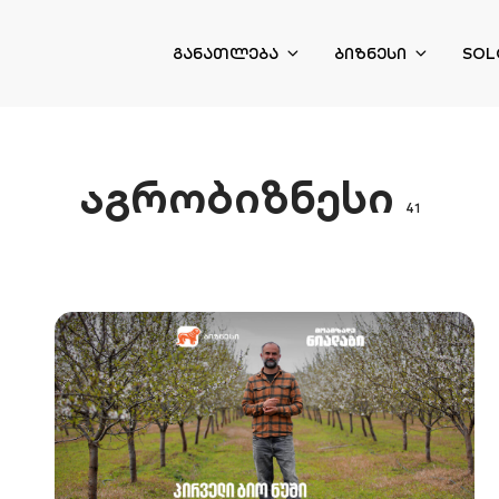
ᲒᲐᲜᲐᲗᲚᲔᲑᲐ
ᲑᲘᲖᲜᲔᲡᲘ
SOL
აგრობიზნესი
41