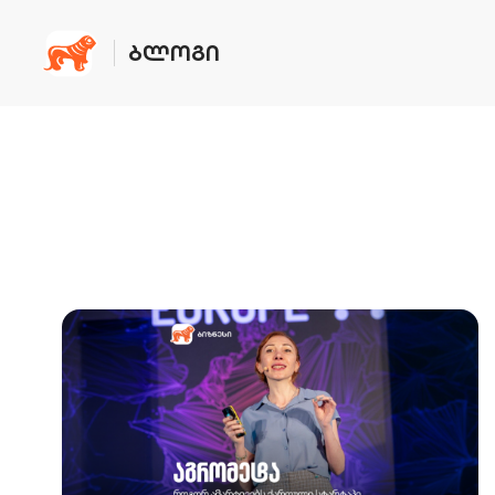
ᲑᲚᲝᲒᲘ