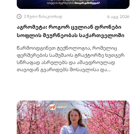
2 წუთი წასაკითხად
6 აგვ. 2026
აგრომეტა: როგორ ცვლიან დრონები
სოფლის მეურნეობას საქართველოში
წარმოიდგინეთ ტექნოლოგია, რომელიც
ფერმერების სამუშაოს ტრაქტორზე ხუთჯერ
სწრაფად ასრულებს და ამავდროულად
თავიდან გვარიდებს მოსავლისა და
ადამიანის ფიზიკურად დაზიანებას. ეს
აგრომეტას აგროდრონების მუშაობის
პრინციპია.&nbsp; კომპანია 2022 წლიდან
ქართველ ფერმერებს ეხმარება
მცენარეების მავნებლებისგან დაცვაში,
თანამედროვე ტექნოლოგიების
გამოყენებით, რაც ტრადიციულ მეთოდებთან
შედარებით გაცილებით მაღალი