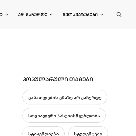
O
ᲐᲠ ᲒᲐᲩᲔᲠᲓᲔ
ᲨᲔᲗᲐᲕᲐᲖᲔᲑᲔᲑᲘ
ᲞᲝᲞᲣᲚᲐᲠᲣᲚᲘ ᲗᲐᲒᲔᲑᲘ
განათლების გზაზე არ გაჩერდე
სოციალური პასუხისმგებლობა
სტიპენდიები
სტუდენტები