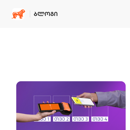
ᲑᲚᲝᲒᲘ