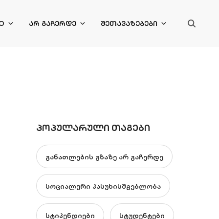
O
ᲐᲠ ᲒᲐᲩᲔᲠᲓᲔ
ᲨᲔᲗᲐᲕᲐᲖᲔᲑᲔᲑᲘ
ᲞᲝᲞᲣᲚᲐᲠᲣᲚᲘ ᲗᲐᲒᲔᲑᲘ
განათლების გზაზე არ გაჩერდე
სოციალური პასუხისმგებლობა
სტიპენდიები
სტუდენტები