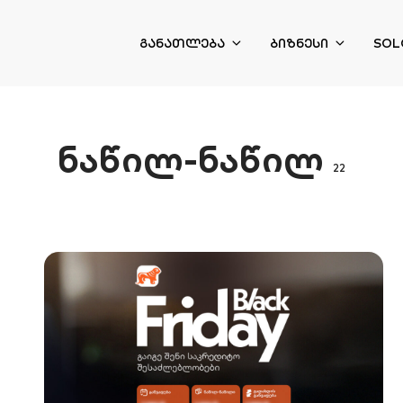
ᲒᲐᲜᲐᲗᲚᲔᲑᲐ
ᲑᲘᲖᲜᲔᲡᲘ
SOL
ნაწილ-ნაწილ
22