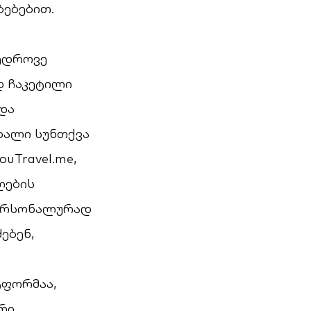
ზებებით.
ედროვე
დ ჩაკეტილი
და
ხალი სუნთქვა
uTravel.me,
ღების
პერსონალურად
ებენ,
ტფორმაა,
რი