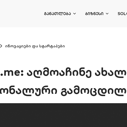
ᲒᲐᲜᲐᲗᲚᲔᲑᲐ
ᲑᲘᲖᲜᲔᲡᲘ
SOL
ინოვაციები და სტარტაპები
l.me: აღმოაჩინე ახა
სონალური გამოცდილ